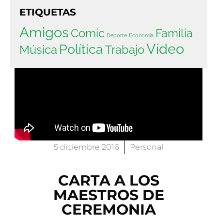
ETIQUETAS
Amigos
Comic
Familia
Deporte
Economía
Vídeo
Política
Música
Trabajo
5 diciembre 2016
Personal
CARTA A LOS
MAESTROS DE
CEREMONIA