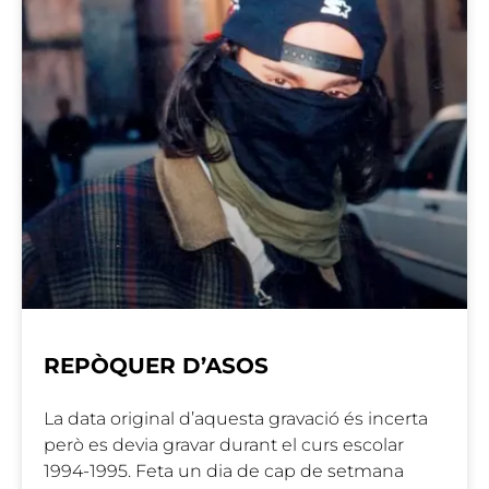
REPÒQUER D’ASOS
La data original d’aquesta gravació és incerta
però es devia gravar durant el curs escolar
1994-1995. Feta un dia de cap de setmana