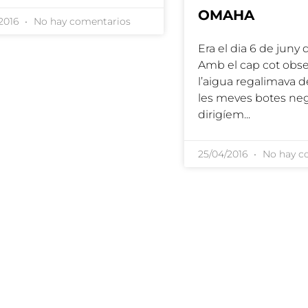
OMAHA
/2016
No hay comentarios
Era el dia 6 de juny 
Amb el cap cot obs
l’aigua regalimava de
les meves botes neg
dirigíem
25/04/2016
No hay c