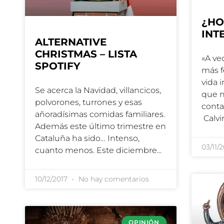
¿HO
INT
ALTERNATIVE
CHRISTMAS – LISTA
«A ve
SPOTIFY
más f
vida 
Se acerca la Navidad, villancicos,
que n
polvorones, turrones y esas
conta
añoradísimas comidas familiares.
Calvi
Además este último trimestre en
Cataluña ha sido… Intenso,
03/11/
cuanto menos. Este diciembre
10/12/2017
No hay comentarios
OPINIÓN