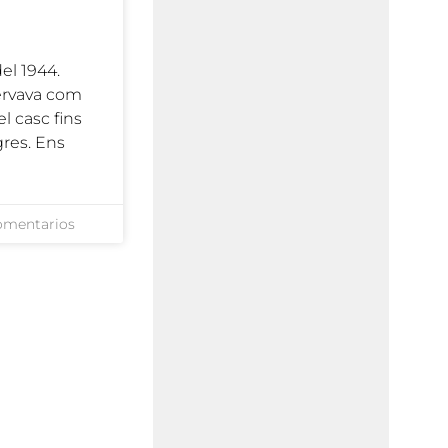
del 1944.
ervava com
l casc fins
res. Ens
omentarios