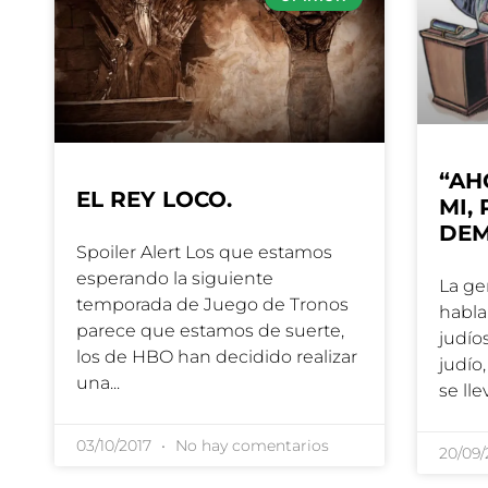
“AH
EL REY LOCO.
MI,
DEM
Spoiler Alert Los que estamos
esperando la siguiente
La ge
temporada de Juego de Tronos
habla
parece que estamos de suerte,
judío
los de HBO han decidido realizar
judío
una
se lle
03/10/2017
No hay comentarios
20/09