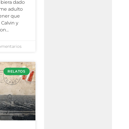
biera dado
rme adulto
tener que
 Calvin y
son
omentarios
RELATOS