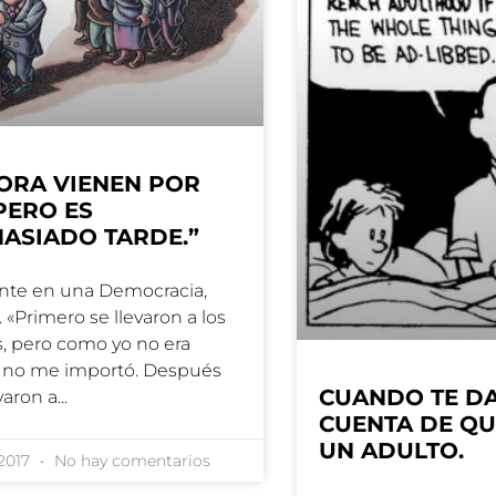
ORA VIENEN POR
 PERO ES
ASIADO TARDE.”
nte en una Democracia,
. «Primero se llevaron a los
s, pero como yo no era
, no me importó. Después
CUANDO TE D
varon a
CUENTA DE QU
UN ADULTO.
/2017
No hay comentarios