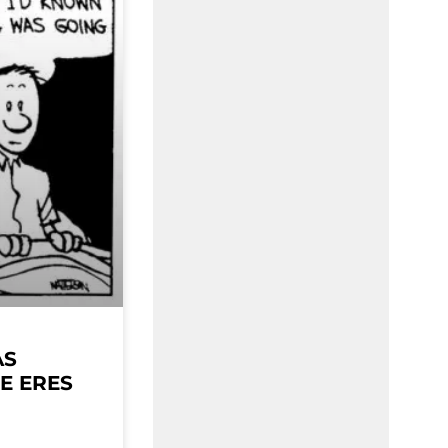
AS
E ERES