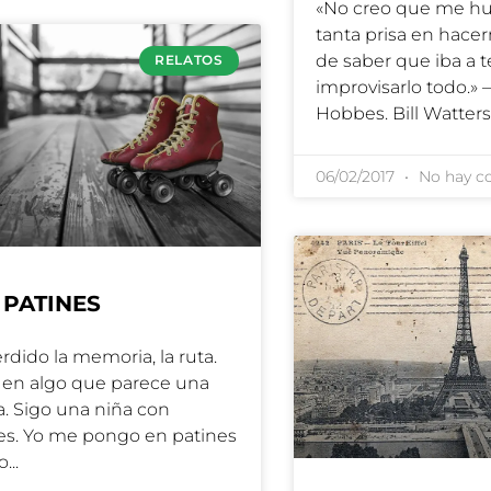
«No creo que me hu
tanta prisa en hace
de saber que iba a 
RELATOS
improvisarlo todo.» –
Hobbes. Bill Watter
06/02/2017
No hay c
 PATINES
rdido la memoria, la ruta.
 en algo que parece una
ia. Sigo una niña con
es. Yo me pongo en patines
o