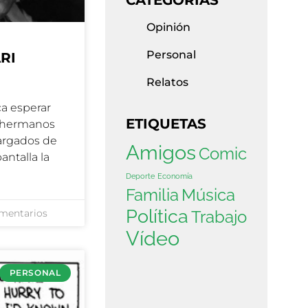
Opinión
Personal
RI
Relatos
ca esperar
ETIQUETAS
s hermanos
argados de
Amigos
Comic
antalla la
Deporte
Economía
Familia
Música
Política
mentarios
Trabajo
Vídeo
PERSONAL