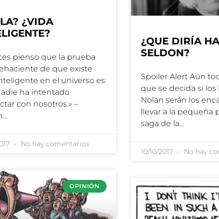
LA? ¿VIDA
ELIGENTE?
¿QUE DIRÍA HA
SELDON?
ces pienso que la prueba
ehaciente de que existe
Spoiler Alert Aún to
inteligente en el universo es
que se decida si lo
adie ha intentado
Nolan serán los enc
ctar con nosotros.» –
llevar a la pequeña p
n
saga de la
2017
No hay comentarios
10/10/2017
No hay co
OPINIÓN